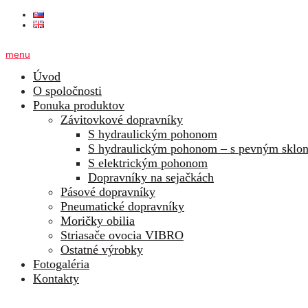
menu
Úvod
O spoločnosti
Ponuka produktov
Závitovkové dopravníky
S hydraulickým pohonom
S hydraulickým pohonom – s pevným sklo
S elektrickým pohonom
Dopravníky na sejačkách
Pásové dopravníky
Pneumatické dopravníky
Moričky obilia
Striasače ovocia VIBRO
Ostatné výrobky
Fotogaléria
Kontakty