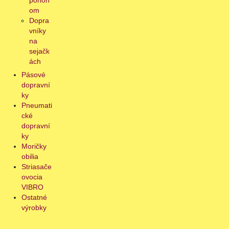
pohon
om
Dopra
vníky
na
sejačk
ách
Pásové
dopravní
ky
Pneumati
cké
dopravní
ky
Moričky
obilia
Striasače
ovocia
VIBRO
Ostatné
výrobky