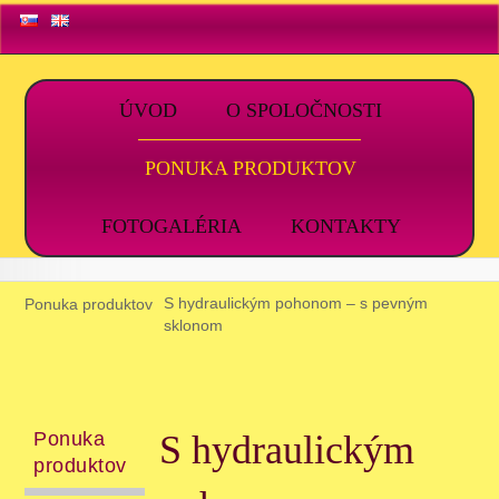
ÚVOD
O SPOLOČNOSTI
PONUKA PRODUKTOV
FOTOGALÉRIA
KONTAKTY
Ponuka produktov
S hydraulickým pohonom – s pevným
sklonom
Ponuka
S hydraulickým
produktov