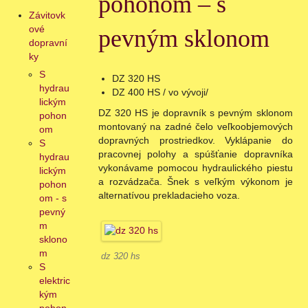
pohonom – s
Závitovk
ové
pevným sklonom
dopravní
ky
S
DZ 320 HS
hydrau
DZ 400 HS / vo vývoji/
lickým
DZ 320 HS je dopravník s pevným sklonom
pohon
montovaný na zadné čelo veľkoobjemových
om
dopravných prostriedkov. Vyklápanie do
S
pracovnej polohy a spúšťanie dopravníka
hydrau
vykonávame pomocou hydraulického piestu
lickým
a rozvádzača. Šnek s veľkým výkonom je
pohon
alternatívou prekladacieho voza.
om - s
pevný
m
sklono
m
dz 320 hs
S
elektric
kým