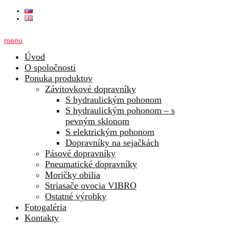
menu
Úvod
O spoločnosti
Ponuka produktov
Závitovkové dopravníky
S hydraulickým pohonom
S hydraulickým pohonom – s
pevným sklonom
S elektrickým pohonom
Dopravníky na sejačkách
Pásové dopravníky
Pneumatické dopravníky
Moričky obilia
Striasače ovocia VIBRO
Ostatné výrobky
Fotogaléria
Kontakty