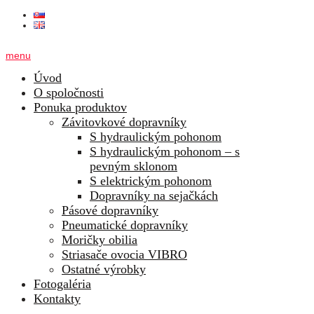
menu
Úvod
O spoločnosti
Ponuka produktov
Závitovkové dopravníky
S hydraulickým pohonom
S hydraulickým pohonom – s
pevným sklonom
S elektrickým pohonom
Dopravníky na sejačkách
Pásové dopravníky
Pneumatické dopravníky
Moričky obilia
Striasače ovocia VIBRO
Ostatné výrobky
Fotogaléria
Kontakty