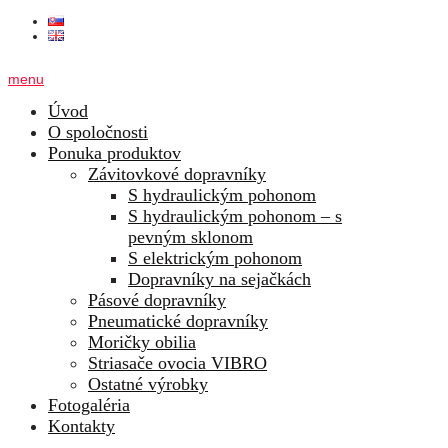
menu
Úvod
O spoločnosti
Ponuka produktov
Závitovkové dopravníky
S hydraulickým pohonom
S hydraulickým pohonom – s
pevným sklonom
S elektrickým pohonom
Dopravníky na sejačkách
Pásové dopravníky
Pneumatické dopravníky
Moričky obilia
Striasače ovocia VIBRO
Ostatné výrobky
Fotogaléria
Kontakty